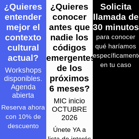
¿Quieres
¿Quieres
Solicita
entender
conocer
llamada de
mejor el
antes que
30 minutos
contexto
nadie los
para conocer
qué haríamos
cultural
códigos
específicament
actual?
emergentes
en tu caso
de los
Workshops
próximos
disponibles.
Agenda
6 meses?
abierta
MIC inicio
Reserva ahora
OCTUBRE
con 10% de
2026
descuento
Únete YA a
lista de interés