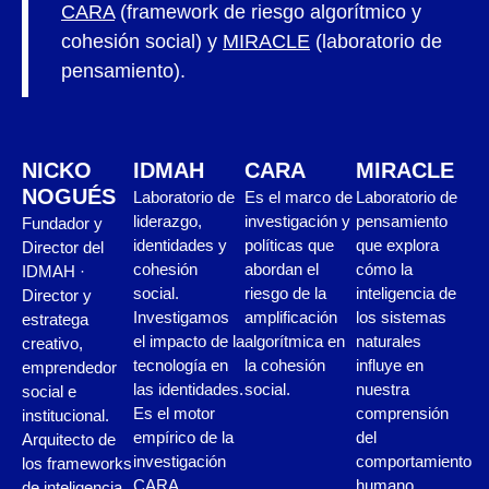
CARA
(framework de riesgo algorítmico y
cohesión social) y
MIRACLE
(laboratorio de
pensamiento).
NICKO
IDMAH
CARA
MIRACLE
NOGUÉS
Laboratorio de
Es el marco de
Laboratorio de
liderazgo,
investigación y
pensamiento
Fundador y
identidades y
políticas que
que explora
Director del
cohesión
abordan el
cómo la
IDMAH ·
social.
riesgo de la
inteligencia de
Director y
Investigamos
amplificación
los sistemas
estratega
el impacto de la
algorítmica en
naturales
creativo,
tecnología en
la cohesión
influye en
emprendedor
las identidades.
social.
nuestra
social e
Es el motor
comprensión
institucional.
empírico de la
del
Arquitecto de
investigación
comportamiento
los frameworks
CARA.
humano,
de inteligencia